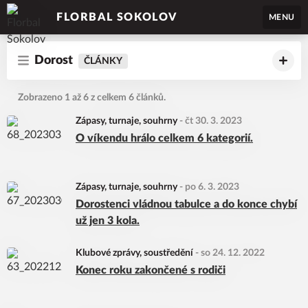
FLORBAL SOKOLOV
MENU
Dorost
ČLÁNKY
Zobrazeno 1 až 6 z celkem 6 článků.
Zápasy, turnaje, souhrny
-
čt 30. 3. 2023
O víkendu hrálo celkem 6 kategorií.
Zápasy, turnaje, souhrny
-
po 6. 3. 2023
Dorostenci vládnou tabulce a do konce chybí
už jen 3 kola.
Klubové zprávy, soustředění
-
so 24. 12. 2022
Konec roku zakončené s rodiči