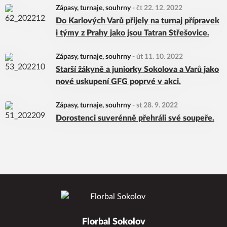
Zápasy, turnaje, souhrny
-
čt 22. 12. 2022
Do Karlových Varů přijely na turnaj přípravek
i týmy z Prahy jako jsou Tatran Střešovice.
Zápasy, turnaje, souhrny
-
út 11. 10. 2022
Starší žákyně a juniorky Sokolova a Varů jako
nové uskupení GFG poprvé v akci.
Zápasy, turnaje, souhrny
-
st 28. 9. 2022
Dorostenci suverénně přehráli své soupeře.
Florbal Sokolov