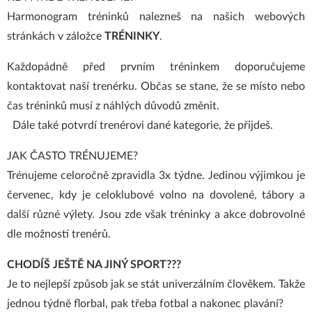
Harmonogram tréninků nalezneš na našich webových
stránkách v záložce
TRÉNINKY
.
Každopádně před prvním tréninkem doporučujeme
kontaktovat naší trenérku. Občas se stane, že se místo nebo
čas tréninků musí z náhlých důvodů změnit.
Dále také potvrdí trenérovi dané kategorie, že přijdeš.
JAK ČASTO TRÉNUJEME?
Trénujeme celoročně zpravidla 3x týdne. Jedinou výjimkou je
červenec, kdy je celoklubové volno na dovolené, tábory a
další různé výlety. Jsou zde však tréninky a akce dobrovolné
dle možností trenérů.
CHODÍŠ JEŠTĚ NA JINÝ SPORT???
Je to nejlepší způsob jak se stát univerzálním člověkem. Takže
jednou týdně florbal, pak třeba fotbal a nakonec plavání?