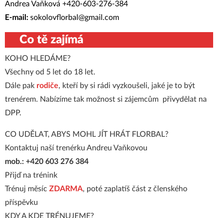
Andrea Vaňková +420-603-276-384
E-mail:
sokolovflorbal@gmail.com
Co
tě
z
ajímá
?
KOHO HLEDÁME?
Všechny od 5 let do 18 let.
Dále pak
rodiče
, kteří by si rádi vyzkoušeli, jaké je to být
trenérem. Nabízíme tak možnost si zájemcům přivydělat na
DPP.
CO UDĚLAT, ABYS MOHL JÍT HRÁT FLORBAL?
Kontaktuj naší trenérku Andreu Vaňkovou
mob.: +420 603 276 384
Přijď na trénink
Trénuj měsíc
ZDARMA
, poté zaplatíš část z členského
příspěvku
KDY A KDE TRÉNUJEME?