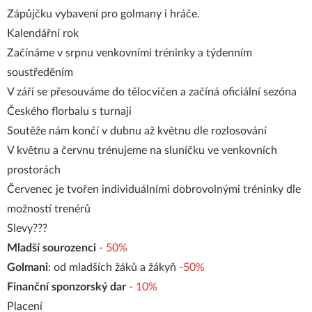
Zápůjčku vybavení pro golmany i hráče.
Kalendářní rok
Začínáme v srpnu venkovními tréninky a týdenním
soustředěním
V září se přesouváme do tělocvičen a začíná oficiální sezóna
Českého florbalu s turnaji
Soutěže nám končí v dubnu až květnu dle rozlosování
V květnu a červnu trénujeme na sluníčku ve venkovních
prostorách
Červenec je tvořen individuálními dobrovolnými tréninky dle
možností trenérů
Slevy???
Mladší sourozenci
- 50%
Golmani
: od mladších žáků a žákyň
-50%
Finanční sponzorský dar
- 10%
Placení