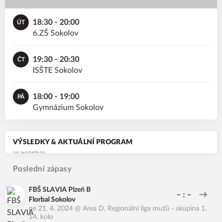
18:30 - 20:00
ÚT
6.ZŠ Sokolov
19:30 - 20:30
ČT
ISŠTE Sokolov
18:00 - 19:00
PÁ
Gymnázium Sokolov
VÝSLEDKY & AKTUÁLNÍ PROGRAM
Poslední zápasy
FBŠ SLAVIA Plzeň B
– : –
Florbal Sokolov
ne 21. 4. 2024
@
Area D
,
Regionální liga mužů - skupina 1,
14. kolo