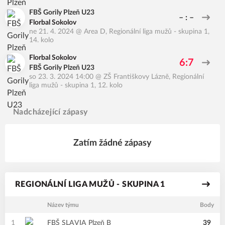
FBŠ Gorily Plzeň U23
– : –
Florbal Sokolov
ne 21. 4. 2024
@
Area D
,
Regionální liga mužů - skupina 1,
14. kolo
Florbal Sokolov
6:7
FBŠ Gorily Plzeň U23
so 23. 3. 2024 14:00
@
ZŠ Františkovy Lázně
,
Regionální
liga mužů - skupina 1, 12. kolo
Nadcházející zápasy
Zatím žádné zápasy
REGIONÁLNÍ LIGA MUŽŮ - SKUPINA 1
Název týmu
Body
1
FBŠ SLAVIA Plzeň B
39