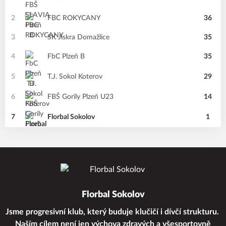
2
FBC ROKYCANY
36
3
SK Jiskra Domažlice
35
4
FbC Plzeň B
35
5
T.J. Sokol Koterov
29
6
FBŠ Gorily Plzeň U23
14
7
Florbal Sokolov
1
Florbal Sokolov
Jsme progresivní klub, který buduje klučičí i dívčí strukturu.
Naším cílem není jen výchova zdravých a všesportovně