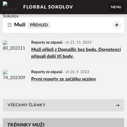
FLORBAL SOKOLOV
MENU
Muži
PŘEHLED
Reporty ze zápasů
-
út 21. 11. 2023
Muži přijeli z Domažlic bez bodu. Dorostenci
připsali další tři body.
Reporty ze zápasů
-
út 26. 9. 2023
První reporty ze začátku sezóny
VŠECHNY ČLÁNKY
TRÉNINKY MUŽI