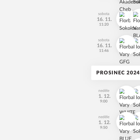
sobota
16. 11.
11:20
sobota
16. 11.
11:46
PROSINEC 2024
neděle
1. 12.
9:00
neděle
1. 12.
9:50