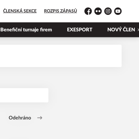
ČLENSKÁ SEKCE
ROZPIS ZÁPASŮ
Facebook
Flickr
Instagram
YouTube
Benefiční turnaje firem
EXESPORT
NOVÝ ČLEN
Odehráno