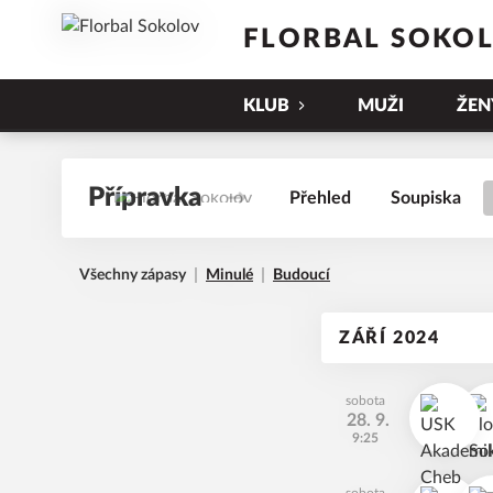
FLORBAL SOKO
KLUB
MUŽI
ŽEN
Přípravka
Přehled
Soupiska
Všechny zápasy
Minulé
Budoucí
ZÁŘÍ 2024
sobota
28. 9.
9:25