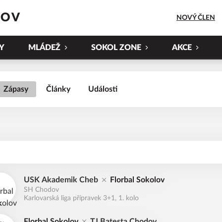
LOV
NOVÝ ČLEN
Y
MLÁDEŽ
SOKOL ZONE
AKCE
Zápasy
Články
Události
USK Akademik Cheb
Florbal Sokolov
SH Chodov
Karlovarská liga přípravek 3+1, 1. kolo
Florbal Sokolov
TJ Batesta Chodov